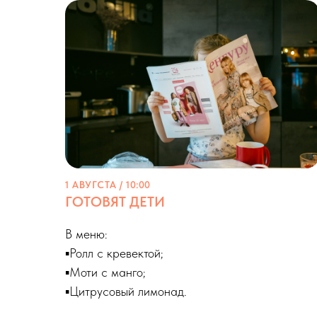
1 АВУГСТА / 10:00
ГОТОВЯТ ДЕТИ
В меню:
▪️Ролл с кревектой;
▪️Моти с манго;
▪️Цитрусовый лимонад.