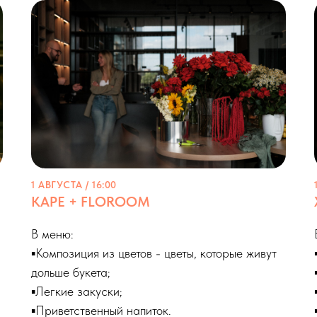
1 АВГУСТА / 16:00
КАРЕ + FLOROOM
В меню:
▪️Композиция из цветов - цветы, которые живут
дольше букета;
▪️Легкие закуски;
▪️Приветственный напиток.