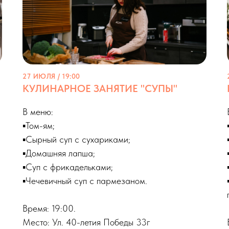
27 ИЮЛЯ / 19:00
КУЛИНАРНОЕ ЗАНЯТИЕ "СУПЫ"
В меню:
▪️Том-ям;
▪️Сырный суп с сухариками;
▪️Домашняя лапша;
▪️Суп с фрикадельками;
▪️Чечевичный суп с пармезаном.
Время: 19:00.
Место: Ул. 40-летия Победы 33г