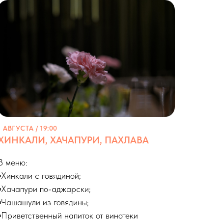
1 АВГУСТА / 19:00
ХИНКАЛИ, ХАЧАПУРИ, ПАХЛАВА
В меню:
▪️Хинкали с говядиной;
▪️Хачапури по-аджарски;
▪️Чашашули из говядины;
▪️Приветственный напиток от винотеки