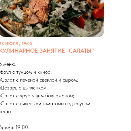
28 ИЮЛЯ / 19:00
КУЛИНАРНОЕ ЗАНЯТИЕ "САЛАТЫ"
В меню:
▪️Боул с тунцом и киноа;
▪️Салат с печеной свеклой и сыром;
▪️Цезарь с цыпленком;
▪️Салат с хрустящим баклажаном;
▪️Салат с вялеными томатами под соусом
песто.
Время: 19:00.